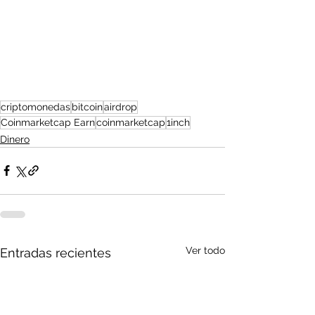
criptomonedas
bitcoin
airdrop
Coinmarketcap Earn
coinmarketcap
1inch
Dinero
Ver todo
Entradas recientes