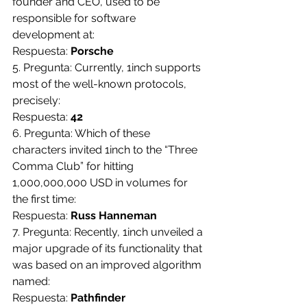
founder and CEO, used to be 
responsible for software 
development at:
Respuesta: 
Porsche
5. Pregunta: Currently, 1inch supports 
most of the well-known protocols, 
precisely:
Respuesta: 
42
6. Pregunta: Which of these 
characters invited 1inch to the “Three 
Comma Club” for hitting 
1,000,000,000 USD in volumes for 
the first time:
Respuesta: 
Russ Hanneman
7. Pregunta: Recently, 1inch unveiled a 
major upgrade of its functionality that 
was based on an improved algorithm 
named:
Respuesta: 
Pathfinder